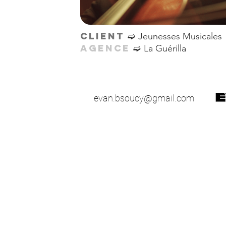
➫
CLIENT
Jeunesses Musicales
➫
AGENCE
La Guérilla
evan.bsoucy@gmail.com
51