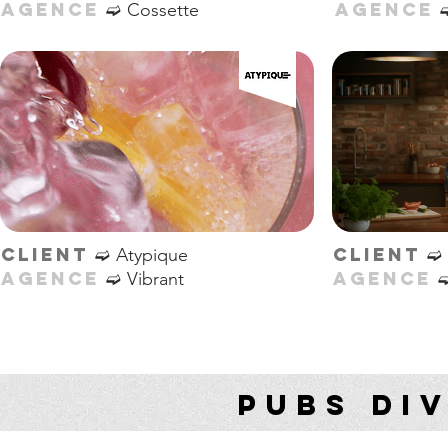
➫
AGENCE
AGENCE
Cossette
➫
➫
CLIENT
CLIENT
Atypique
➫
AGENCE
AGENCE
Vibrant
PUBS DI