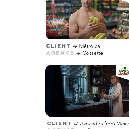
➫
CLIENT
Métro.ca
➫
AGENCE
Cossette
➫
CLIENT
Avocados from Mexi