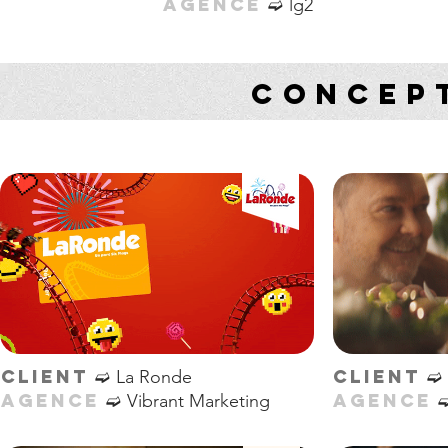
➫
AGENCE
lg2
CONCEP
➫
➫
CLIENT
CLIENT
La Ronde
➫
AGENCE
AGENCE
Vibrant Marketing