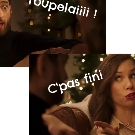
Youpelaiiii !
C'pas fini