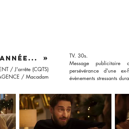
TV. 30s.
année... »
Message publicitaire
ENT / J'arrête (CQTS)
persévérance d'une ex-
AGENCE / Macadam
évènements stressants dura