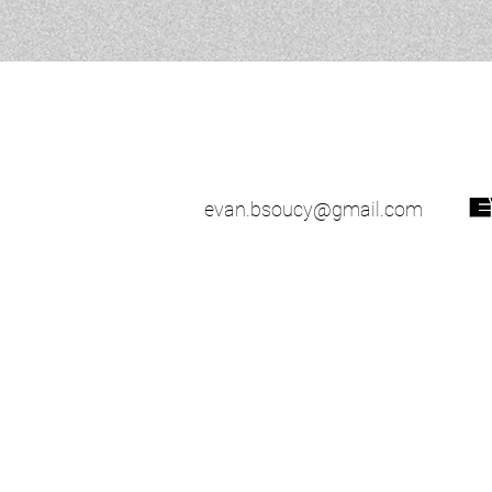
evan.bsoucy@gmail.com
51