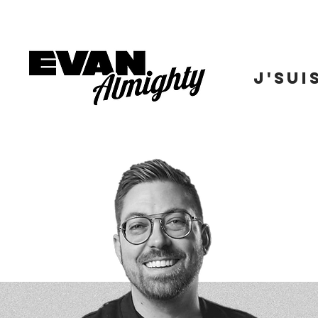
J'SUI